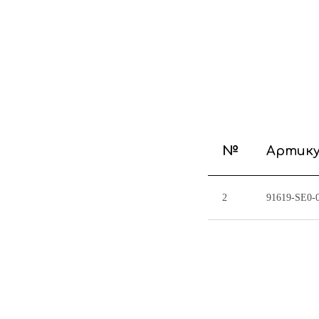
№
Артик
2
91619-SE0-