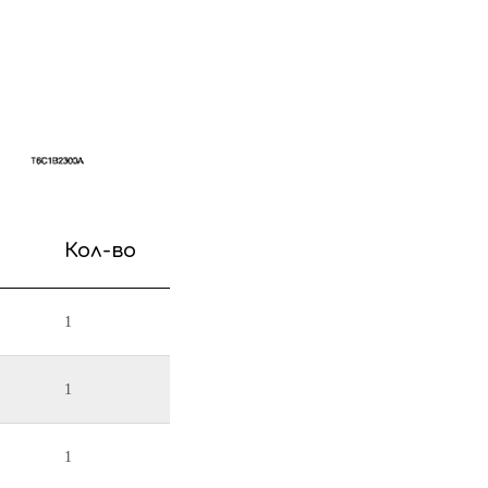
Кол-во
1
1
1