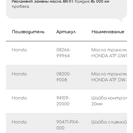
Регламент замены масла АКПП:
Каждые
45 000 км
пробега
Поизводитель
Артикул
Наименование
Honda
08266-
Масло трансмис
99964
HONDA ATF-DW1
Honda
08200-
Масло трансмис
9008
HONDA ATF DW-1
Honda
94109-
Шайба контрольн
20000
20мм
Honda
90471-PX4-
Шайба сливной пр
000