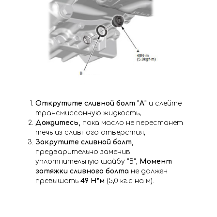
Открутите сливной болт "А"
и слейте
трансмиссонную жидкость,
Дождитесь,
пока масло не перестанет
течь из сливного отверстия,
Закрутите сливной болт,
предварительно заменив
уплотнительную шайбу "В",
Момент
затяжки сливного болта
не должен
превышать
49 Н*м
(5,0 кг.с на м).