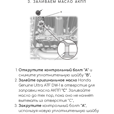
3. ЗАЛИВАЕМ МАСЛО АКПП
Открутите контрольный болт "А"
и
снимите уплотнительную шайбу
"В"
,
Залейте оригинальное масло
Honda
Genuine Ultra ATF DW-1 в отверстие для
заправки масла АКПП
"С"
. Заливайте
масло до тех пор, пока оно не начнёт
вытекать из отверстия "С",
Закрутите
контрольный болт
"А"
,
используя новую уплотнительную шайбу