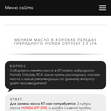
Меню сайта
МЕНЯЕМ МАСЛО В КОРОБКЕ ПЕРЕДАЧ
ГИБРИДНОГО HONDA ODYSSEY 2.0 LFA
ВОПРОС:
Собираюсь менять масло в КП моего гибридного
Honda Odyssey RC4, какие нужны расходники, сколько
масла и какие рекомендации по данному вопросу
даёт производитель?
ОТВЕТ:
Для замены масла КП нам потребуется:
3 литра
масла
HONDA ATF-DW1
, и шайба сливной пробки